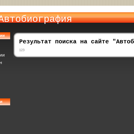
Автобиография
фии
Результат поиска на сайте "Автоб
123
ии
н
ии